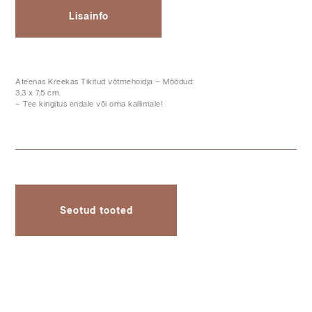
Lisainfo
Ateenas Kreekas Tikitud võtmehoidja – Mõõdud:
3,3 x 7,5 cm.
– Tee kingitus endale või oma kallimale!
Seotud tooted