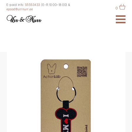
E-pood info:
55553433
(E–R 10:00–18:00)
&
0
epood@urrnurr.ee