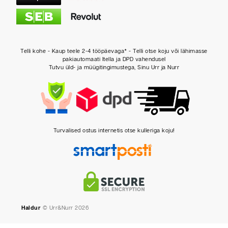
Telli kohe - Kaup teele 2-4 tööpäevaga* - Telli otse koju või lähimasse
pakiautomaati Itella ja DPD vahendusel
Tutvu üld- ja müügitingimustega, Sinu Urr ja Nurr
Turvalised ostus internetis otse kulleriga koju!
Haldur
© Urr&Nurr 2026