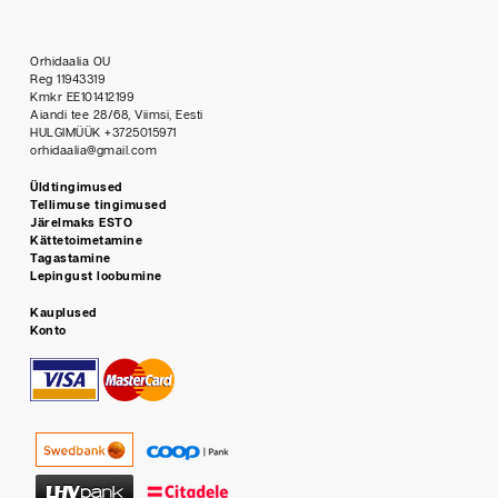
Orhidaalia OU
Reg 11943319
Kmkr EE101412199
Aiandi tee 28/68, Viimsi, Eesti
HULGIMÜÜK +3725015971
orhidaalia@gmail.com
Üldtingimused
Tellimuse tingimused
Järelmaks ESTO
Kättetoimetamine
Tagastamine
Lepingust loobumine
Kauplused
Konto