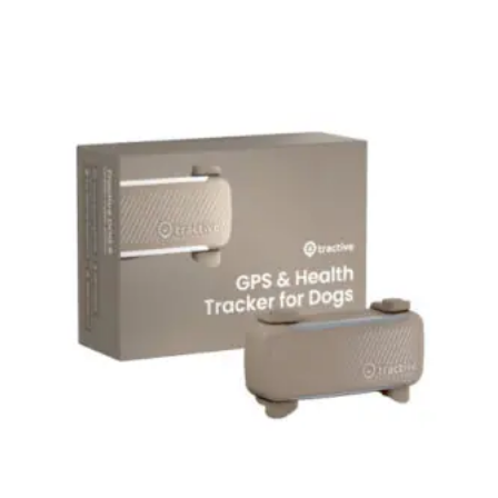
Sanabelle
Savic
Furminator
SOLO
PureLife
Trixie
Advance
Cats Best
Carnilove
Bosch
Catit
Dolina Noteci
Royal Canin
Vets Best
Vivere
Mattisse
Wilda Siberica
Ferplast
Ezydog