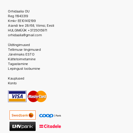
Orhidaalia OU
Reg 11943319
Kmkr EE101412199
Aiandi tee 28/68, Viimsi, Eesti
HULGIMÜÜK +3725015971
orhidaalia@gmail.com
Üldtingimused
Tellimuse tingimused
Järelmaks ESTO
Kättetoimetamine
Tagastamine
Lepingust loobumine
Kauplused
Konto