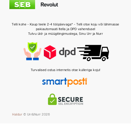
Telli kohe - Kaup teele 2-4 tööpäevaga* - Telli otse koju või lähimasse
pakiautomaati Itella ja DPD vahendusel
Tutvu üld- ja müügitingimustega, Sinu Urr ja Nurr
Turvalised ostus internetis otse kulleriga koju!
Haldur
© Urr&Nurr 2026