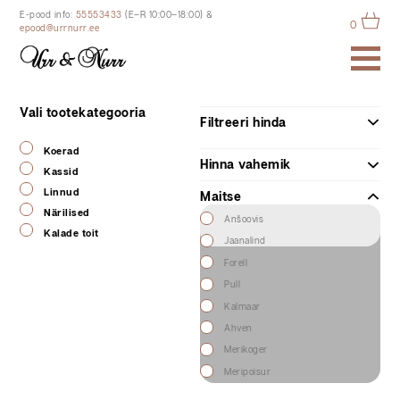
E-pood info:
55553433
(E–R 10:00–18:00)
&
0
epood@urrnurr.ee
Vali tootekategooria
Filtreeri hinda
Koerad
Hinna vahemik
Kassid
Linnud
Maitse
Närilised
Anšoovis
Kalade toit
Jaanalind
Forell
Pull
Kalmaar
Ahven
Merikoger
Meripoisur
Kana