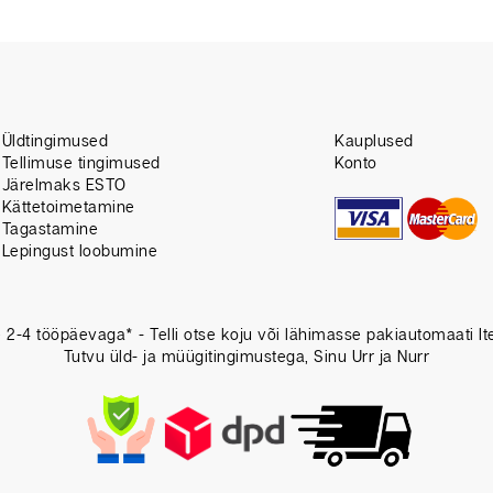
Üldtingimused
Kauplused
Tellimuse tingimused
Konto
Järelmaks ESTO
Kättetoimetamine
Tagastamine
Lepingust loobumine
e 2-4 tööpäevaga* - Telli otse koju või lähimasse pakiautomaati I
Tutvu üld- ja müügitingimustega, Sinu Urr ja Nurr