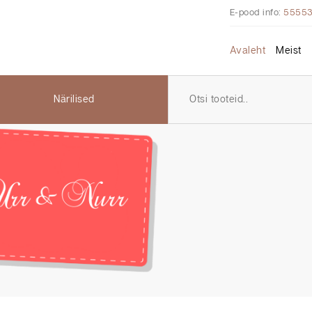
E-pood info:
5555
Avaleht
Meist
Närilised