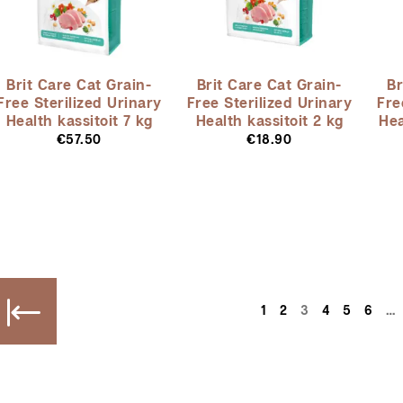
Brit Care Cat Grain-
Brit Care Cat Grain-
Br
Free Sterilized Urinary
Free Sterilized Urinary
Fre
Health kassitoit 7 kg
Health kassitoit 2 kg
Hea
€
57.50
€
18.90
1
2
3
4
5
6
…