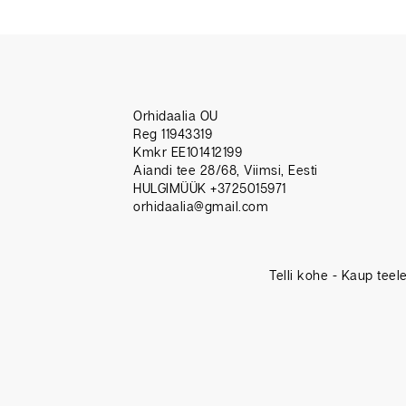
Orhidaalia OU
Reg 11943319
Kmkr EE101412199
Aiandi tee 28/68, Viimsi, Eesti
HULGIMÜÜK +3725015971
orhidaalia@gmail.com
Telli kohe - Kaup teel