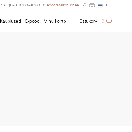
EE
3433
(E–R 10:00–18:00)
&
epood@urrnurr.ee
Kauplused
E-pood
Minu konto
Ostukorv
0