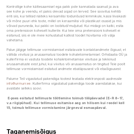
Kontrollige kohe kättesaamisel ega pakk pole kannatada saanud ja ava
see kohe ja veendu, et pakis olevad asjad on terved. See soovitus kehtib
eriti siis, kui tellisid näiteks keraamilisi toidunõusid lemmikule, kassi liivakasti
või mõne puuri ehk toote, millel on keraamilisi või plastikust osasid ja mis
võivad puruneda, kui pakki on loobitud/muljutud. Kui midagi on katki, esita
oma pretensioon koheselt kullerile. Kui teie oma pretensiooni koheselt ei
esitanud, siis ei ole meie kohustatud katkist toodet hüvitama või välja
vahetama.
Palun jälgige tellimuse vormistamisel esitatavate kontaktandmete õigsust, et
vältida viivitusi ja arusaamatusi toodete kohaletoimetamisel. Orhidaalia OÜ ja
kullerfirma ei vastuta toodete kohaletoimetamise viivituse ja tekkinud
arusaamatuste eest juhul, kui viivitus või arusaamatus on tingitud Teie poolt
tellimuse vormistamisel esitatud andmete ebatäpsusest või ebaõigsusest.
Palume Teil vigastatud pakendiga tootest teatada elektronposti aadressile
info@urrnurr.ee
. Kullerfirma vigastatud pakendiga toode asendatakse, kui
avaldate selleks soovi.
E-poes esitatud tellimuste töötlemine toimub tööpäevadel (E–R 8–17,
v.a riigipühad). Kui tellimuse esitamise aeg on hilisem kui reedel kell
15, toimub tellimuse vormistamine järgneval esmaspäeval.
Taganemisõigus