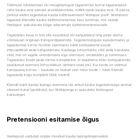
Tellimuse tühistamisel või müügilepingust taganemise korral tagastatakse
raha kauba eest samale arvelduskontole, millelt tasuti kauba eest, 14 päeva
jooksul alates tagastatud kauba kättesaamisest Veebipoe poolt. Veebipood
tagastab Kliendile kauba kättetoimetamise tasu summas, mis vastab
Veebipoe pakutavale kõige odavamale kättetoimetamisviisile.
Tagastatav kaup ei tohi olla kasutatud või kahjustatud ning peab olema
võimalusel originaal-transpordipakendis. Taganemisõiguse kasutamiseks ja
tagastamise korral hüvitise saamiseks tuleb tootepakend avada
ettevaatlikult seda kahjustamata. Kaubaga tutvumiseks võib seda kasutada
viisil, mis on vajalik veendumaks asja olemuses, omadustes ja toimimises.
Tagastatav toode peab olema komplektne, st sisaldama kõiki tootepakendis
sisaldunud esemeid (infovoldikud, lahtised osad jne). Kui toode on ostetud
kampaania korras – kaubale on lisatud veel mõni toode – tuleb Kliendil
tagastada kogu komplekt (kõik tooted).
Kliendil tuleb kanda lepingu esemena üle antud kauba tagastamisega seotud
otsesed kulud (postikulu), kui Veebipoega ei saavutata teistsugust
kokkulepet.
Pretensiooni esitamise õigus
Veebipood vastutab ostjale müüdud kauba lepingutingimustele