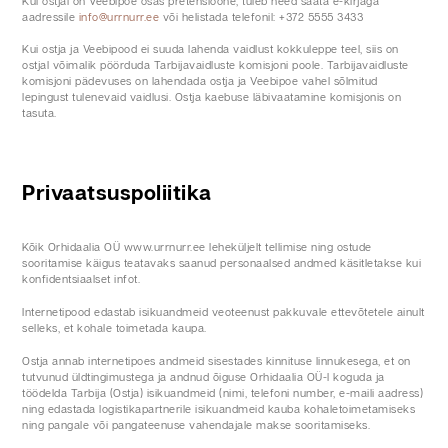
Kui ostjal on Veebipoe osas pretensioone, tuleb need saata e-kirjaga
aadressile
info@urrnurr.ee
või helistada telefonil: +372 5555 3433
Kui ostja ja Veebipood ei suuda lahenda vaidlust kokkuleppe teel, siis on
ostjal võimalik pöörduda Tarbijavaidluste komisjoni poole. Tarbijavaidluste
komisjoni pädevuses on lahendada ostja ja Veebipoe vahel sõlmitud
lepingust tulenevaid vaidlusi. Ostja kaebuse läbivaatamine komisjonis on
tasuta.
Privaatsuspoliitika
Kõik Orhidaalia OÜ www.urrnurr.ee leheküljelt tellimise ning ostude
sooritamise käigus teatavaks saanud personaalsed andmed käsitletakse kui
konfidentsiaalset infot.
Internetipood edastab isikuandmeid veoteenust pakkuvale ettevõtetele ainult
selleks, et kohale toimetada kaupa.
Ostja annab internetipoes andmeid sisestades kinnituse linnukesega, et on
tutvunud üldtingimustega ja andnud õiguse Orhidaalia OÜ-l koguda ja
töödelda Tarbija (Ostja) isikuandmeid (nimi, telefoni number, e-maili aadress)
ning edastada logistikapartnerile isikuandmeid kauba kohaletoimetamiseks
ning pangale või pangateenuse vahendajale makse sooritamiseks.