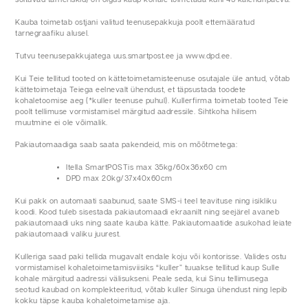
Kauba toimetab ostjani valitud teenusepakkuja poolt ettemääratud
tarnegraafiku alusel.
Tutvu teenusepakkujatega uus.smartpost.ee ja www.dpd.ee.
Kui Teie tellitud tooted on kättetoimetamisteenuse osutajale üle antud, võtab
kättetoimetaja Teiega eelnevalt ühendust, et täpsustada toodete
kohaletoomise aeg (*kuller teenuse puhul). Kullerfirma toimetab tooted Teie
poolt tellimuse vormistamisel märgitud aadressile. Sihtkoha hilisem
muutmine ei ole võimalik.
Pakiautomaadiga saab saata pakendeid, mis on mõõtmetega:
Itella SmartPOSTis max 35kg/60x36x60 cm
DPD max 20kg/37x40x60cm
Kui pakk on automaati saabunud, saate SMS-i teel teavituse ning isikliku
koodi. Kood tuleb sisestada pakiautomaadi ekraanilt ning seejärel avaneb
pakiautomaadi uks ning saate kauba kätte. Pakiautomaatide asukohad leiate
pakiautomaadi valiku juurest.
Kulleriga saad paki tellida mugavalt endale koju või kontorisse. Valides ostu
vormistamisel kohaletoimetamisviisiks “kuller” tuuakse tellitud kaup Sulle
kohale märgitud aadressi välisukseni. Peale seda, kui Sinu tellimusega
seotud kaubad on komplekteeritud, võtab kuller Sinuga ühendust ning lepib
kokku täpse kauba kohaletoimetamise aja.