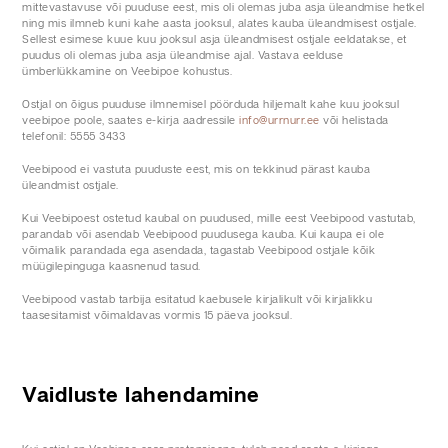
mittevastavuse või puuduse eest, mis oli olemas juba asja üleandmise hetkel
ning mis ilmneb kuni kahe aasta jooksul, alates kauba üleandmisest ostjale.
Sellest esimese kuue kuu jooksul asja üleandmisest ostjale eeldatakse, et
puudus oli olemas juba asja üleandmise ajal. Vastava eelduse
ümberlükkamine on Veebipoe kohustus.
Ostjal on õigus puuduse ilmnemisel pöörduda hiljemalt kahe kuu jooksul
veebipoe poole, saates e-kirja aadressile
info@urrnurr.ee
või helistada
telefonil: 5555 3433
Veebipood ei vastuta puuduste eest, mis on tekkinud pärast kauba
üleandmist ostjale.
Kui Veebipoest ostetud kaubal on puudused, mille eest Veebipood vastutab,
parandab või asendab Veebipood puudusega kauba. Kui kaupa ei ole
võimalik parandada ega asendada, tagastab Veebipood ostjale kõik
müügilepinguga kaasnenud tasud.
Veebipood vastab tarbija esitatud kaebusele kirjalikult või kirjalikku
taasesitamist võimaldavas vormis 15 päeva jooksul.
Vaidluste lahendamine