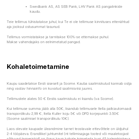
Swedbank AS, AS SEB Pank, LHV Pank AS pangalinkide
kaudu.
Teie tellimus tühistatakse juhul, kui Te ei ole tellimuse kinnituses ettenähtud
aja jooksul ostusummat tasunud.
Tellimus vormistatakse ja tarnitakse 100%-se ettemakse puhul.
Makse vahendajaks on eelnimetatud pangad.
Kohaletoimetamine
Kaupu saadetakse Eesti siseselt ja Soome. Kauba saatmiskulud kannab ostja
ning vastav hinnainfo on kuvatud saatmisviisi juures.
Tellimustele alates 50 € Eestis saatmiskulu ei lisandu (va Soome).
Kui tellimuse summa jääb alla 50€, lisandub tellimusele Itella palkiautomaadi
transpordikulu 2,99 €, Itella Kuller koju 5€ või DPD korjepunkti 3.50€
(Soome saatmisel transpordikulu 10€).
Laos olevate kaupade üleandmine tarnet teostavale ettevõttele on üldjuhul
2-4 tööpäeva. Erandlikel juhtumitel (nt tellimisajaga tooted või maaletoojast
sõltuvad tarneriskid) on õigus kaup kohale toimetada kuni 45 kalendripäeva.