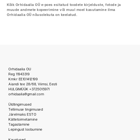
Kõik Orhidaalia OÜ e-poes esitatud toodete kirjelduste, fotode ja
muude andmete kopeerimine või muul moel kasutamine ilma
Orhidaalia OÜ nõusolekuta on keelatud.
Orhidaalia OU
Reg 11943319
Kmkr EE101412199
Aiandi tee 28/68, Viimsi, Eesti
HULGIMÜÜK +3725015971
orhidaalia@gmail.com
Üldtingimused
Tellimuse tingimused
Järelmaks ESTO
Kättetoimetamine
Tagastamine
Lepingust loobumine
Kauplused