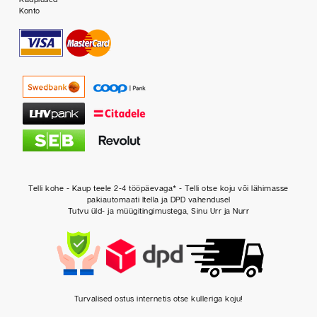
Konto
Telli kohe - Kaup teele 2-4 tööpäevaga* - Telli otse koju või lähimasse
pakiautomaati Itella ja DPD vahendusel
Tutvu üld- ja müügitingimustega, Sinu Urr ja Nurr
Turvalised ostus internetis otse kulleriga koju!