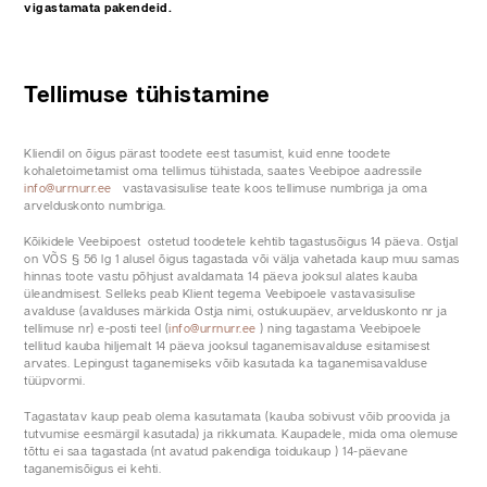
vigastamata pakendeid.
Tellimuse tühistamine
Kliendil on õigus pärast toodete eest tasumist, kuid enne toodete
kohaletoimetamist oma tellimus tühistada, saates Veebipoe aadressile
info@urrnurr.ee
vastavasisulise teate koos tellimuse numbriga ja oma
arvelduskonto numbriga.
Kõikidele Veebipoest ostetud toodetele kehtib tagastusõigus 14 päeva. Ostjal
on VÕS § 56 lg 1 alusel õigus tagastada või välja vahetada kaup muu samas
hinnas toote vastu põhjust avaldamata 14 päeva jooksul alates kauba
üleandmisest. Selleks peab Klient tegema Veebipoele vastavasisulise
avalduse (avalduses märkida Ostja nimi, ostukuupäev, arvelduskonto nr ja
tellimuse nr) e-posti teel (
info@urrnurr.ee
) ning tagastama Veebipoele
tellitud kauba hiljemalt 14 päeva jooksul taganemisavalduse esitamisest
arvates. Lepingust taganemiseks võib kasutada ka taganemisavalduse
tüüpvormi.
Tagastatav kaup peab olema kasutamata (kauba sobivust võib proovida ja
tutvumise eesmärgil kasutada) ja rikkumata. Kaupadele, mida oma olemuse
tõttu ei saa tagastada (nt avatud pakendiga toidukaup ) 14-päevane
taganemisõigus ei kehti.