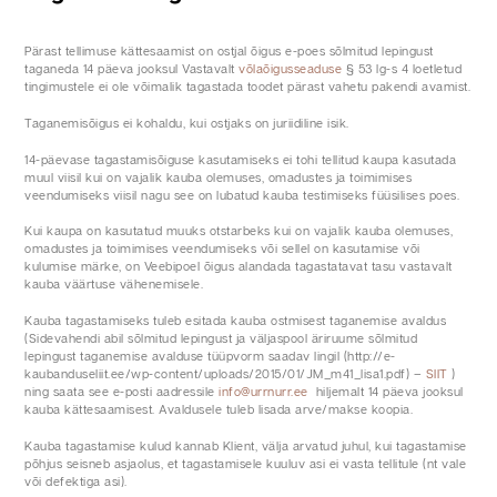
Pärast tellimuse kättesaamist on ostjal õigus e-poes sõlmitud lepingust
taganeda 14 päeva jooksul Vastavalt
võlaõigusseaduse
§ 53 lg-s 4 loetletud
tingimustele ei ole võimalik tagastada toodet pärast vahetu pakendi avamist.
Taganemisõigus ei kohaldu, kui ostjaks on juriidiline isik.
14-päevase tagastamisõiguse kasutamiseks ei tohi tellitud kaupa kasutada
muul viisil kui on vajalik kauba olemuses, omadustes ja toimimises
veendumiseks viisil nagu see on lubatud kauba testimiseks füüsilises poes.
Kui kaupa on kasutatud muuks otstarbeks kui on vajalik kauba olemuses,
omadustes ja toimimises veendumiseks või sellel on kasutamise või
kulumise märke, on Veebipoel õigus alandada tagastatavat tasu vastavalt
kauba väärtuse vähenemisele.
Kauba tagastamiseks tuleb esitada kauba ostmisest taganemise avaldus
(Sidevahendi abil sõlmitud lepingust ja väljaspool äriruume sõlmitud
lepingust taganemise avalduse tüüpvorm saadav lingil (http://e-
kaubanduseliit.ee/wp-content/uploads/2015/01/JM_m41_lisa1.pdf) –
SIIT
)
ning saata see e-posti aadressile
info@urrnurr.ee
hiljemalt 14 päeva jooksul
kauba kättesaamisest. Avaldusele tuleb lisada arve/makse koopia.
Kauba tagastamise kulud kannab Klient, välja arvatud juhul, kui tagastamise
põhjus seisneb asjaolus, et tagastamisele kuuluv asi ei vasta tellitule (nt vale
või defektiga asi).