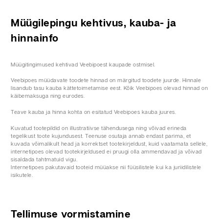
Müügilepingu kehtivus, kauba- ja
hinnainfo
Müügitingimused kehtivad Veebipoest kaupade ostmisel.
Veebipoes müüdavate toodete hinnad on märgitud toodete juurde. Hinnale
lisandub tasu kauba kättetoimetamise eest. Kõik Veebipoes olevad hinnad on
käibemaksuga ning eurodes.
Teave kauba ja hinna kohta on esitatud Veebipoes kauba juures.
Kuvatud tootepildid on illustratiivse tähendusega ning võivad erineda
tegelikust toote kujundusest. Teenuse osutaja annab endast parima, et
kuvada võimalikult head ja korrektset tootekirjeldust, kuid vaatamata sellele,
internetipoes olevad tootekirjeldused ei pruugi olla ammendavad ja võivad
sisaldada tahtmatuid vigu.
Internetipoes pakutavaid tooteid müüakse nii füüsilistele kui ka juriidilistele
isikutele.
Tellimuse vormistamine