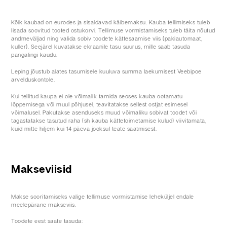
Kõik kaubad on eurodes ja sisaldavad käibemaksu. Kauba tellimiseks tuleb
lisada soovitud tooted ostukorvi. Tellimuse vormistamiseks tuleb täita nõutud
andmeväljad ning valida sobiv toodete kättesaamise viis (pakiautomaat,
kuller). Seejärel kuvatakse ekraanile tasu suurus, mille saab tasuda
pangalingi kaudu.
Leping jõustub alates tasumisele kuuluva summa laekumisest Veebipoe
arvelduskontole.
Kui tellitud kaupa ei ole võimalik tarnida seoses kauba ootamatu
lõppemisega või muul põhjusel, teavitatakse sellest ostjat esimesel
võimalusel. Pakutakse asenduseks muud võimaliku sobivat toodet või
tagastatakse tasutud raha (sh kauba kättetoimetamise kulud) viivitamata,
kuid mitte hiljem kui 14 päeva jooksul teate saatmisest.
Makseviisid
Makse sooritamiseks valige tellimuse vormistamise leheküljel endale
meelepärane makseviis.
Toodete eest saate tasuda: