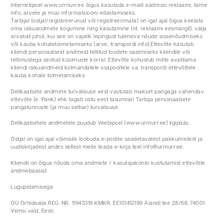
Internetipoel www.urrnurr.ee õigus kasutada e-maili aadressi reklaami, tarne
info, arvete ja muu informatsiooni edastamiseks.
Tarbijal (ostjal/registreerunud või registreerimata) on igal ajal õigus keelata
oma isikuandmete kogumine ning kasutamine (nt. reklaami eesmärgil), välja
arvatud juhul, kui see on vajalik lepingust tuleneva nõude sissenõudmiseks
või kauba kohaletoimetamiseks (arve, transpordi info).Ettevõte kasutab
kliendi personaalseid andmeid tellitud toodete saatmiseks kliendile või
tellimustega seotud küsimuste korral. Ettevõte kohustub mitte avaldama
kliendi isikuandmeid kolmandatele osapooltele va. transpordi ettevõttele
kauba kohale toimetamiseks.
Delikaatsete andmete turvalisuse eest vastutab makset pangaga vahendav
ettevõte (e. Pank) ehk tagab ostu eest tasumisel Tarbija personaalsete
pangatunnuste (ja muu sellise) turvalisuse.
Delikaatsetele andmetele puudub Veebipoel (www.urrnurr.ee) ligipääs.
Ostjal on igal ajal võimalik loobuda e-postile saadetavatest pakkumistest ja
uudiskirjadest andes sellest meile teada e-kirja teel info@urrnurr.ee.
Kliendil on õigus nõuda oma andmete / kasutajakonto kustutamist ettevõtte
andmebaasist.
Lugupidamisega
OÜ Orhidaalia REG. NR. 11943319 KMKR. EE101412199 Aiandi tee 28/68, 74001
Viimsi vald, Eesti.