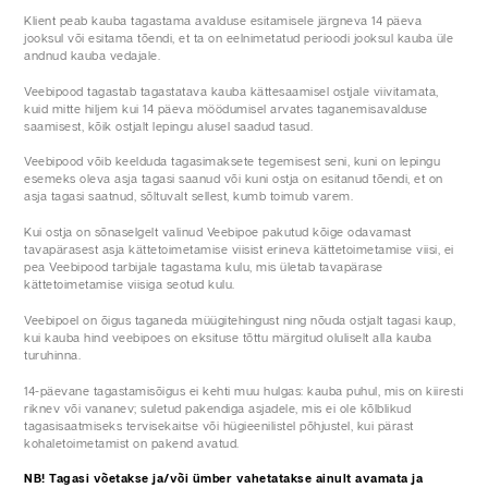
Klient peab kauba tagastama avalduse esitamisele järgneva 14 päeva
jooksul või esitama tõendi, et ta on eelnimetatud perioodi jooksul kauba üle
andnud kauba vedajale.
Veebipood tagastab tagastatava kauba kättesaamisel ostjale viivitamata,
kuid mitte hiljem kui 14 päeva möödumisel arvates taganemisavalduse
saamisest, kõik ostjalt lepingu alusel saadud tasud.
Veebipood võib keelduda tagasimaksete tegemisest seni, kuni on lepingu
esemeks oleva asja tagasi saanud või kuni ostja on esitanud tõendi, et on
asja tagasi saatnud, sõltuvalt sellest, kumb toimub varem.
Kui ostja on sõnaselgelt valinud Veebipoe pakutud kõige odavamast
tavapärasest asja kättetoimetamise viisist erineva kättetoimetamise viisi, ei
pea Veebipood tarbijale tagastama kulu, mis ületab tavapärase
kättetoimetamise viisiga seotud kulu.
Veebipoel on õigus taganeda müügitehingust ning nõuda ostjalt tagasi kaup,
kui kauba hind veebipoes on eksituse tõttu märgitud oluliselt alla kauba
turuhinna.
14-päevane tagastamisõigus ei kehti muu hulgas: kauba puhul, mis on kiiresti
riknev või vananev; suletud pakendiga asjadele, mis ei ole kõlblikud
tagasisaatmiseks tervisekaitse või hügieenilistel põhjustel, kui pärast
kohaletoimetamist on pakend avatud.
NB! Tagasi võetakse ja/või ümber vahetatakse ainult avamata ja