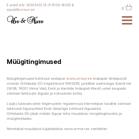
E-pood info:
55553433
(E–R 10:00–18:00)
&
0
epood@urrnurr.ee
Müügitingimused
Müügitingimused kehtivad veebipoe
www.urrnurr.ee
(edaspidi Veebipood)
omanik Orhidaalia OÜ (registrikood 11943319), juriidilise aadressiga Aiandi tee
28/68, 74001 Viimsi Vald, Eesti ja klientide (edaspidi Klient) vahel kaupade
ostmisel tekkivate õiguste ja kohustuste kohta.
Lisaks käesolevatele tingimustele reguleerivad internetipoe toodete ostmisel
tekkivaid õigussuhteid Eesti Vabariigis kehtivad õigusaktid.
Orhidaalia OÜ jätab endale õiguse teha muudatusi müügitingimustes ja
müügihindades.
Nimetatud muudatusi kajastatakse www.urrnurr.ee veebilehel