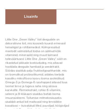
Lisainfo
Little One „Green Valley” toit deegudele on
dekoratiivne toit, mis koosneb kuuest erinevast
heinaliigist ja rohttaimedest. Külmpressitud
meetodil valmistatud toidus on säilinud kõik
vitamiinid, mineraalid ning muud taimsed
toiteväärtused. Little One „Green Valley” sööt on
rikastatud pikkade koekiududeg, mis aitavad
hooldada deegude hambaid ja seedetrakti.
Söödas sisaldub palju fruktooligosahhariide, mis
on loomulikud probiootikumid, aidates toetada
kasuliku mikrofloora kasvu looma soolestikud.
Omega-3 ja Oomega-6 rasvhapped aitavad luua
loomal terve ja tugeva naha ning särava
karvkatte. Pärmiekstrakt, rohke B-vitamiini,
seleeni ja B-klükaani sisaldus toetab looma
imuunsüsteemi. Toitumise mitmekesisuseks
sisaldab antud toit maitsvaid ning tervislikke
koostisosi – kuivatatud lilled, puuviljad, köögiviljad