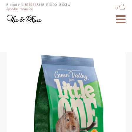
E-pood info:
55553433
(E–R 10:00–18:00)
&
0
epood@urrnurr.ee