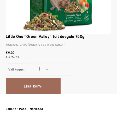
Little One “Green Valley” toit deegule 750g
Tootekood:
31140
€
6.20
8.27€/kg
Lisa korvi
Esileht
/
Pood
/
Närilised