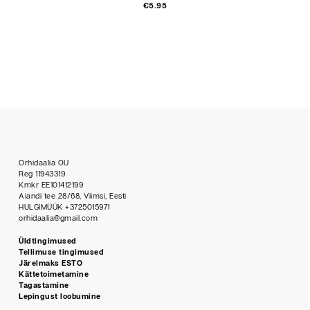
€
5.95
Orhidaalia OU
Reg 11943319
Kmkr EE101412199
Aiandi tee 28/68, Viimsi, Eesti
HULGIMÜÜK +3725015971
orhidaalia@gmail.com
Üldtingimused
Tellimuse tingimused
Järelmaks ESTO
Kättetoimetamine
Tagastamine
Lepingust loobumine