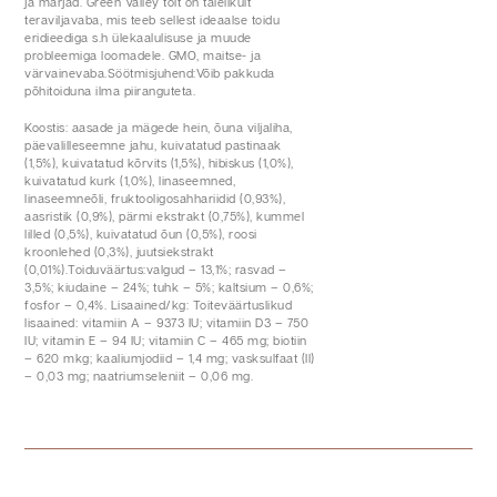
ja marjad. Green Valley toit on täielikult
teraviljavaba, mis teeb sellest ideaalse toidu
eridieediga s.h ülekaalulisuse ja muude
probleemiga loomadele. GMO, maitse- ja
värvainevaba.Söötmisjuhend:Võib pakkuda
põhitoiduna ilma piiranguteta.
Koostis: aasade ja mägede hein, õuna viljaliha,
päevalilleseemne jahu, kuivatatud pastinaak
(1,5%), kuivatatud kõrvits (1,5%), hibiskus (1,0%),
kuivatatud kurk (1,0%), linaseemned,
linaseemneõli, fruktooligosahhariidid (0,93%),
aasristik (0,9%), pärmi ekstrakt (0,75%), kummel
lilled (0,5%), kuivatatud õun (0,5%), roosi
kroonlehed (0,3%), juutsiekstrakt
(0,01%).Toiduväärtus:valgud – 13,1%; rasvad –
3,5%; kiudaine – 24%; tuhk – 5%; kaltsium – 0,6%;
fosfor – 0,4%. Lisaained/kg: Toiteväärtuslikud
lisaained: vitamiin A – 9373 IU; vitamiin D3 – 750
IU; vitamin E – 94 IU; vitamiin C – 465 mg; biotiin
– 620 mkg; kaaliumjodiid – 1,4 mg; vasksulfaat (II)
– 0,03 mg; naatriumseleniit – 0,06 mg.