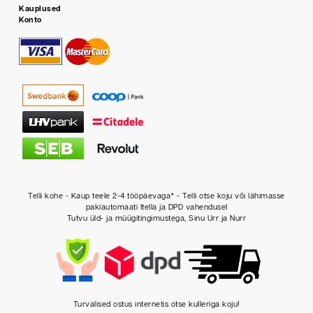
Kauplused
Konto
Telli kohe - Kaup teele 2-4 tööpäevaga* - Telli otse koju või lähimasse
pakiautomaati Itella ja DPD vahendusel
Tutvu üld- ja müügitingimustega, Sinu Urr ja Nurr
Turvalised ostus internetis otse kulleriga koju!