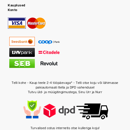
Kauplused
Konto
Telli kohe - Kaup teele 2-4 tööpäevaga* - Telli otse koju või lähimasse
pakiautomaati Itella ja DPD vahendusel
Tutvu üld- ja müügitingimustega, Sinu Urr ja Nurr
Turvalised ostus internetis otse kulleriga koju!