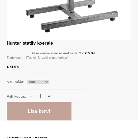
Hunter statiiv koerale
Tasu kolme võrdse maksena 3 x
€
17.33
Tootekood:
-
€
51.98
Vali mõõt
Lisa korvi