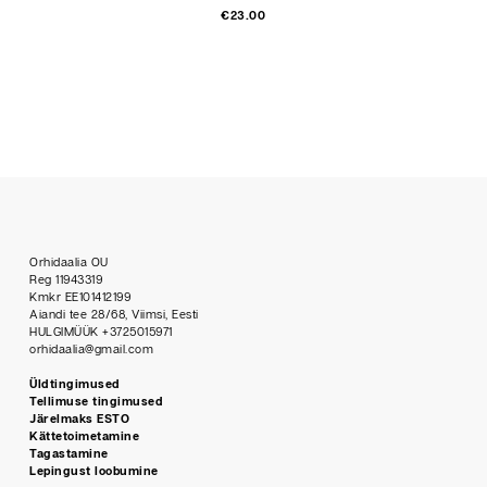
€
23.00
Orhidaalia OU
Reg 11943319
Kmkr EE101412199
Aiandi tee 28/68, Viimsi, Eesti
HULGIMÜÜK +3725015971
orhidaalia@gmail.com
Üldtingimused
Tellimuse tingimused
Järelmaks ESTO
Kättetoimetamine
Tagastamine
Lepingust loobumine