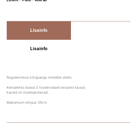
Esileht
/
Pood
/
Koerad
Lisainfo
Lisainfo
Reguleeritava kõrgusega metallist statiiv.
Komplektis kaasa 2 roostevabast terasest kaussi,
kausid on masinpestavad.
Maksimum kõrgus 35cm.