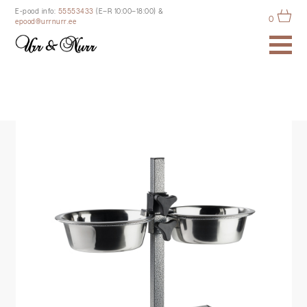
E-pood info:
55553433
(E–R 10:00–18:00)
&
0
epood@urrnurr.ee