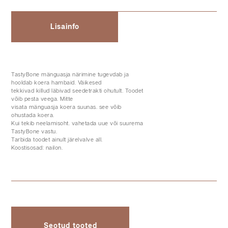
Lisainfo
TastyBone mänguasja närimine tugevdab ja
hooldab koera hambaid. Väikesed
tekkivad killud läbivad seedetrakti ohutult. Toodet
võib pesta veega. Mitte
visata mänguasja koera suunas. see võib
ohustada koera.
Kui tekib neelamisoht. vahetada uue või suurema
TastyBone vastu.
Tarbida toodet ainult järelvalve all.
Koostisosad: nailon.
Seotud tooted