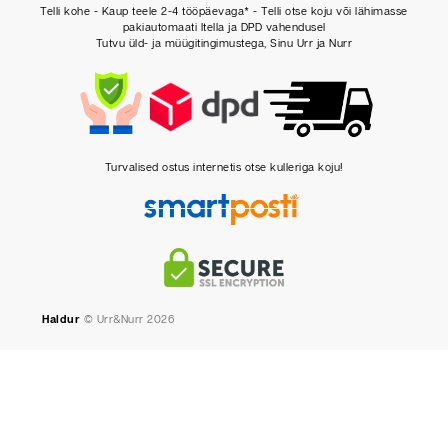
Telli kohe - Kaup teele 2-4 tööpäevaga* - Telli otse koju või lähimasse
pakiautomaati Itella ja DPD vahendusel
Tutvu üld- ja müügitingimustega, Sinu Urr ja Nurr
Turvalised ostus internetis otse kulleriga koju!
Haldur
© Urr&Nurr 2026