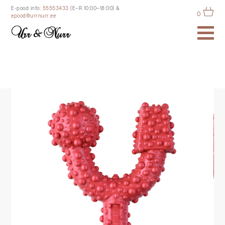
E-pood info:
55553433
(E–R 10:00–18:00)
&
0
epood@urrnurr.ee