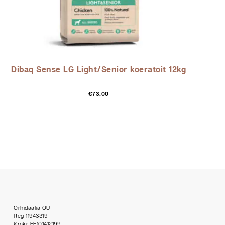
Dibaq Sense LG Light/Senior koeratoit 12kg
€
73.00
Orhidaalia OU
Reg 11943319
Kmkr EE101412199