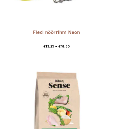
Flexi nöörrihm Neon
Hinnavahemik:
Sellel
€
13.25
–
€
18.50
€13.25
tootel
kuni
on
€18.50
mitu
varianti.
Valikuid
saab
teha
tootelehel.