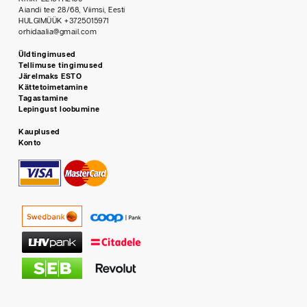
Aiandi tee 28/68, Viimsi, Eesti
HULGIMÜÜK +3725015971
orhidaalia@gmail.com
Üldtingimused
Tellimuse tingimused
Järelmaks ESTO
Kättetoimetamine
Tagastamine
Lepingust loobumine
Kauplused
Konto