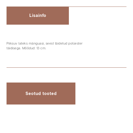
Lisainfo
Piiksuv lateks mänguasi, seest täidetud polüester
täidisega. Mõõdud: 13 cm.
Seotud tooted