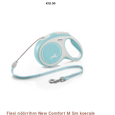
Sellel
€
12.30
tootel
on
mitu
varianti.
Valikuid
saab
teha
tootelehel.
Flexi nöörrihm New Comfort M 5m koerale