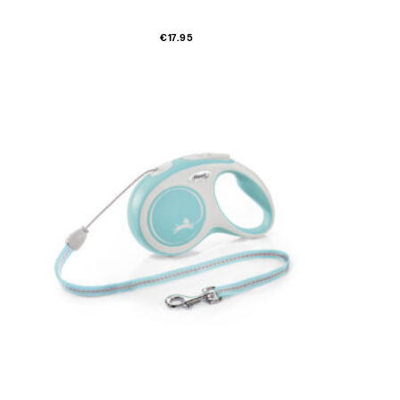
Sellel
€
17.95
tootel
on
mitu
varianti.
Valikuid
saab
teha
tootelehel.