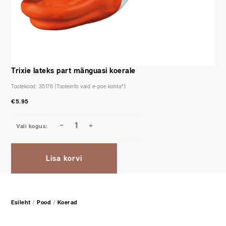
Trixie lateks part mänguasi koerale
Tootekood:
35176
€
5.95
Lisa korvi
Esileht
/
Pood
/
Koerad