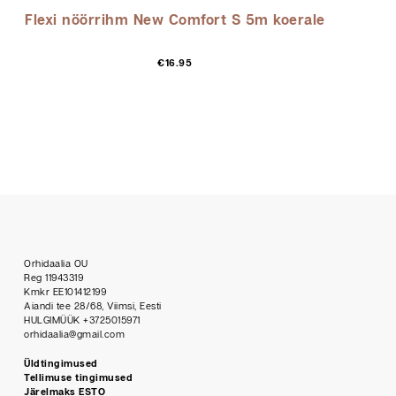
Flexi nöörrihm New Comfort S 5m koerale
Sellel
€
16.95
tootel
on
mitu
varianti.
Valikuid
saab
teha
tootelehel.
Orhidaalia OU
Reg 11943319
Kmkr EE101412199
Aiandi tee 28/68, Viimsi, Eesti
HULGIMÜÜK +3725015971
orhidaalia@gmail.com
Üldtingimused
Tellimuse tingimused
Järelmaks ESTO