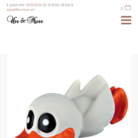
E-pood info:
55553433
(E–R 10:00–18:00)
&
0
epood@urrnurr.ee