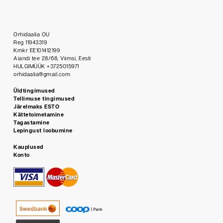
Orhidaalia OU
Reg 11943319
Kmkr EE101412199
Aiandi tee 28/68, Viimsi, Eesti
HULGIMÜÜK +3725015971
orhidaalia@gmail.com
Üldtingimused
Tellimuse tingimused
Järelmaks ESTO
Kättetoimetamine
Tagastamine
Lepingust loobumine
Kauplused
Konto