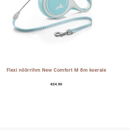
Flexi nöörrihm New Comfort M 8m koerale
Sellel
€
24.50
tootel
on
mitu
varianti.
Valikuid
saab
teha
tootelehel.