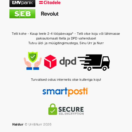
Telli kohe - Kaup teele 2-4 tööpäevaga* - Telli otse koju või lähimasse
pakiautomaati Itella ja DPD vahendusel
Tutvu üld- ja müügitingimustega, Sinu Urr ja Nurr
Turvalised ostus internetis otse kulleriga koju!
Haldur
© Urr&Nurr 2026