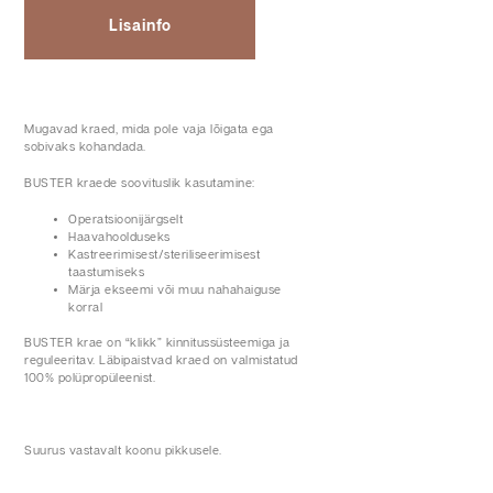
Lisainfo
Mugavad kraed, mida pole vaja lõigata ega
sobivaks kohandada.
BUSTER kraede soovituslik kasutamine:
Operatsioonijärgselt
Haavahoolduseks
Kastreerimisest/steriliseerimisest
taastumiseks
Märja ekseemi või muu nahahaiguse
korral
BUSTER krae on “klikk” kinnitussüsteemiga ja
reguleeritav. Läbipaistvad kraed on valmistatud
100% polüpropüleenist.
Suurus vastavalt koonu pikkusele.