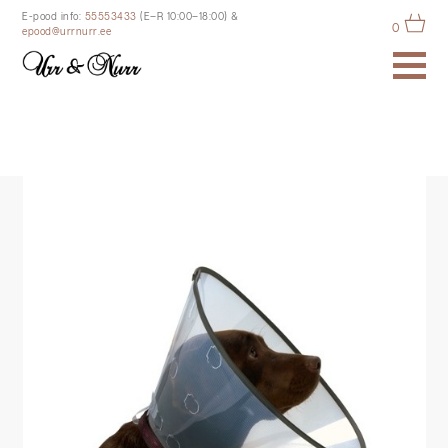
E-pood info:
55553433
(E–R 10:00–18:00)
&
0
epood@urrnurr.ee