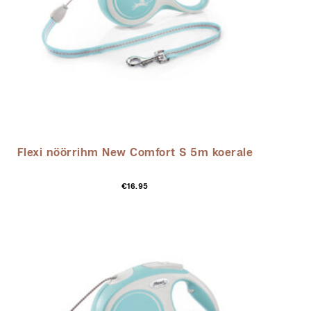
Flexi nöörrihm New Comfort S 5m koerale
Sellel
€
16.95
tootel
on
mitu
varianti.
Valikuid
saab
teha
tootelehel.