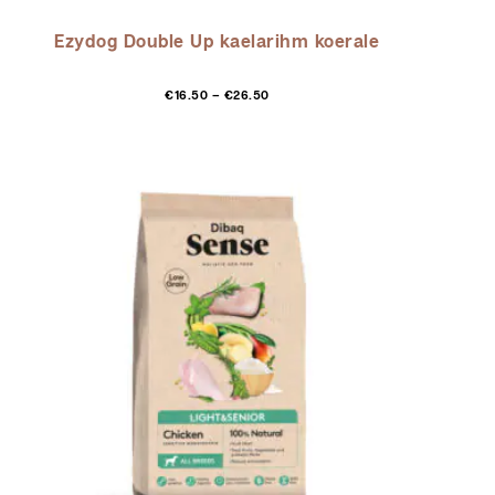
Ezydog Double Up kaelarihm koerale
Hinnavahemik:
Sellel
€
16.50
–
€
26.50
€16.50
tootel
kuni
on
€26.50
mitu
varianti.
Valikuid
saab
teha
tootelehel.