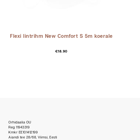
Flexi lintrihm New Comfort S 5m koerale
Sellel
€
18.90
tootel
on
mitu
varianti.
Valikuid
saab
teha
tootelehel.
Orhidaalia OU
Reg 11943319
Kmkr EE101412199
Aiandi tee 28/68, Viimsi, Eesti