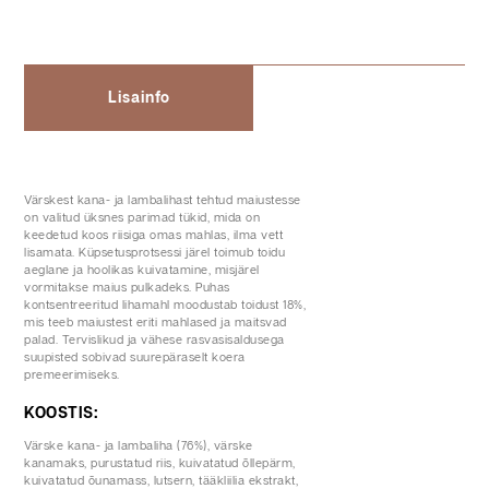
Lisainfo
Värskest kana- ja lambalihast tehtud maiustesse
on valitud üksnes parimad tükid, mida on
keedetud koos riisiga omas mahlas, ilma vett
lisamata. Küpsetusprotsessi järel toimub toidu
aeglane ja hoolikas kuivatamine, misjärel
vormitakse maius pulkadeks. Puhas
kontsentreeritud lihamahl moodustab toidust 18%,
mis teeb maiustest eriti mahlased ja maitsvad
palad. Tervislikud ja vähese rasvasisaldusega
suupisted sobivad suurepäraselt koera
premeerimiseks.
KOOSTIS:
Värske kana- ja lambaliha (76%), värske
kanamaks, purustatud riis, kuivatatud õllepärm,
kuivatatud õunamass, lutsern, tääkliilia ekstrakt,