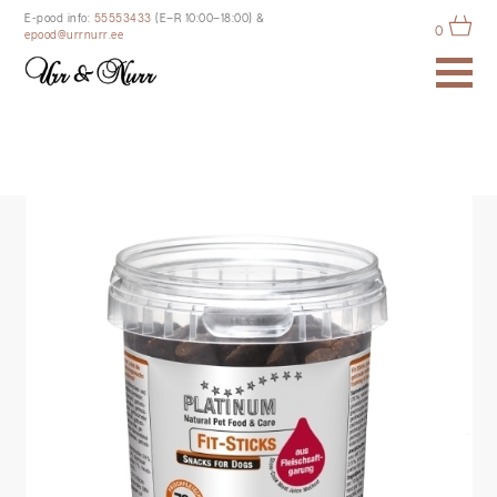
E-pood info:
55553433
(E–R 10:00–18:00)
&
0
epood@urrnurr.ee