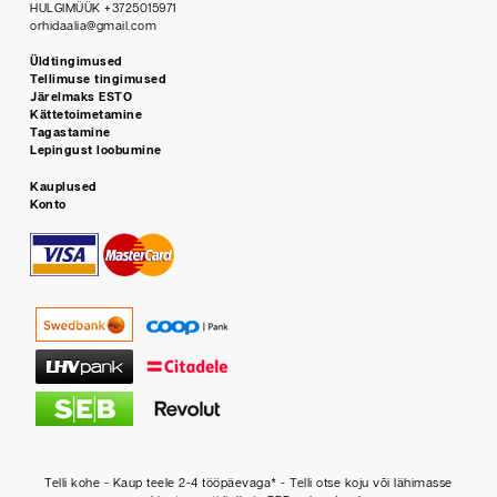
HULGIMÜÜK +3725015971
orhidaalia@gmail.com
Üldtingimused
Tellimuse tingimused
Järelmaks ESTO
Kättetoimetamine
Tagastamine
Lepingust loobumine
Kauplused
Konto
Telli kohe - Kaup teele 2-4 tööpäevaga* - Telli otse koju või lähimasse