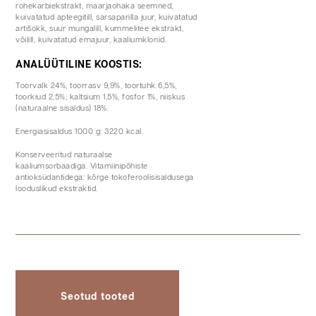
rohekarbiekstrakt, maarjaohaka seemned,
kuivatatud apteegitill, sarsaparilla juur, kuivatatud
artišokk, suur mungalill, kummelitee ekstrakt,
võilill, kuivatatud emajuur, kaaliumkloriid.
ANALÜÜTILINE KOOSTIS:
Toorvalk 24%, toorrasv 9,9%, toortuhk 6,5%,
toorkiud 2,5%, kaltsium 1,5%, fosfor 1%, niiskus
(naturaalne sisaldus) 18%.
Energiasisaldus 1000 g: 3220 kcal.
Konserveeritud naturaalse
kaaliumsorbaadiga. Vitamiinipõhiste
antioksüdantidega: kõrge tokoferoolisisaldusega
looduslikud ekstraktid.
Seotud tooted