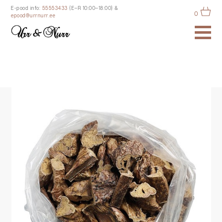
E-pood info:
55553433
(E–R 10:00–18:00)
&
0
epood@urrnurr.ee