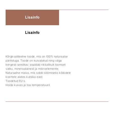
Lisainfo
Lisainfo
Kõrgkvaliteetne toode, mis on 100% naturaalse
päritoluga. Toode on kuivatatud ning väga
kergesti seeditav, sisaldab rikkalikult loomset
valku, mineraalaineid ja mikroelemente.
Naturaalne maius, mis sobib söömiseks kõikidele
koertele alates kutsika east.
Toodetud EU-s.
Hoida kuivas ja toa temperatuuril.