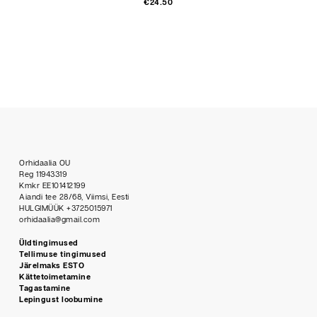
Selle
€
24.50
toot
on
mitu
varia
Vali
saa
teha
toot
Orhidaalia OU
Reg 11943319
Kmkr EE101412199
Aiandi tee 28/68, Viimsi, Eesti
HULGIMÜÜK +3725015971
orhidaalia@gmail.com
Üldtingimused
Tellimuse tingimused
Järelmaks ESTO
Kättetoimetamine
Tagastamine
Lepingust loobumine