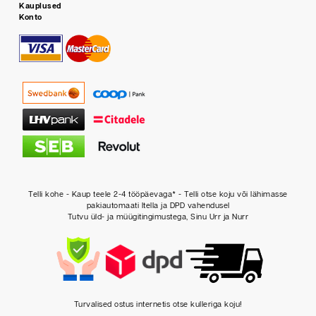
Kauplused
Konto
Telli kohe - Kaup teele 2-4 tööpäevaga* - Telli otse koju või lähimasse
pakiautomaati Itella ja DPD vahendusel
Tutvu üld- ja müügitingimustega, Sinu Urr ja Nurr
Turvalised ostus internetis otse kulleriga koju!