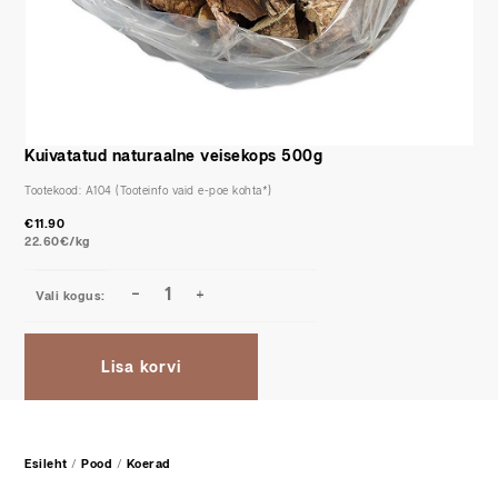
Kuivatatud naturaalne veisekops 500g
Tootekood:
A104
€
11.90
22.60€/kg
Lisa korvi
Esileht
/
Pood
/
Koerad