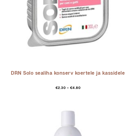
DRN Solo sealiha konserv koertele ja kassidele
Hinnavahemik:
Selle
€
2.30
–
€
4.80
€2.30
toot
kuni
on
€4.80
mitu
varia
Vali
saa
teha
toot