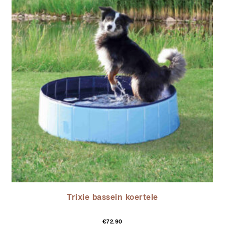
Trixie bassein koertele
€
72.90