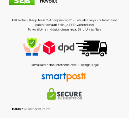
Telli kohe - Kaup teele 2-4 tööpäevaga* - Telli otse koju või lähimasse
pakiautomaati Itella ja DPD vahendusel
Tutvu üld- ja müügitingimustega, Sinu Urr ja Nurr
Turvalised ostus internetis otse kulleriga koju!
Haldur
© Urr&Nurr 2026