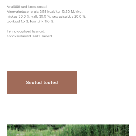
Analüütilised koostisosad:
Ainevahetusenergia 3178 kcal/kg (13,30 MJ/kg),
niiskus 30,0 %, valk 30,0 %, rasvasisaldus 20,0 %,
toorkiud 1,5 %, toortuhk 11,0 %.
Tehnoloogilised lisandid:
antioksüdandid, säilitusained.
Seotud tooted