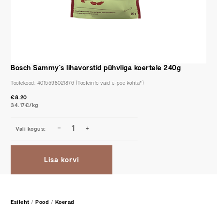
Bosch Sammy´s lihavorstid pühvliga koertele 240g
Tootekood:
4015598021876
€
8.20
34.17€/kg
Lisa korvi
Esileht
/
Pood
/
Koerad