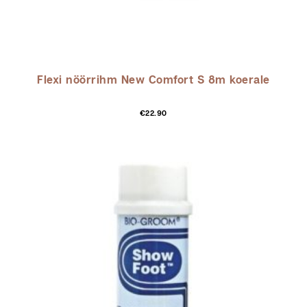
Flexi nöörrihm New Comfort S 8m koerale
Selle
€
22.90
toot
on
mitu
varia
Vali
saa
teha
toot