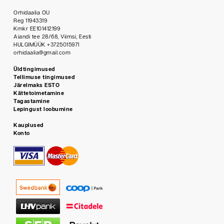
Orhidaalia OU
Reg 11943319
Kmkr EE101412199
Aiandi tee 28/68, Viimsi, Eesti
HULGIMÜÜK +3725015971
orhidaalia@gmail.com
Üldtingimused
Tellimuse tingimused
Järelmaks ESTO
Kättetoimetamine
Tagastamine
Lepingust loobumine
Kauplused
Konto