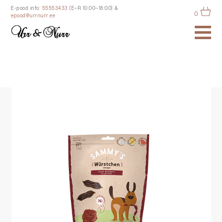
E-pood info:
55553433
(E–R 10:00–18:00)
&
0
epood@urrnurr.ee