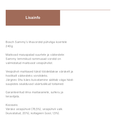
Lisainfo
Bosch Sammy´s lihavorstid pühvliga koertele
240g
Maitsvad maiuspalad suurtele ja väikestele:
Sammy lemmikud rammusad vorstid on
valmistatud maitsvast vesipühvlist.
Vesipühvli mahlased tükid töödeldakse värskelt ja
hoolikalt väikesteks vorstideks.
Järgnev õhu käes kuivatamine säilitab väga hästi
suupistes sisalduvad väärtuslikud toitained.
Garanteeritud ilma maitseainete, suhkru ja
teraviljata.
Koosseis:
Värske vesipühvel (76,5%), vesipühvli valk
(kuivatatud, 20%), kollageen (sool, 1,5%).