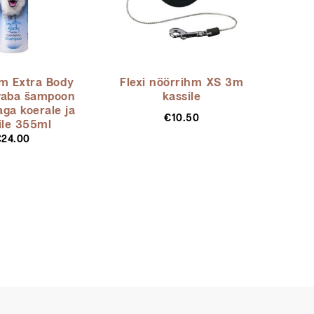
m Extra Body
Flexi nöörrihm XS 3m
vaba šampoon
kassile
aga koerale ja
Sellel
€
10.50
ile 355ml
tootel
€
24.00
on
mitu
varianti.
Valikuid
saab
teha
tootelehel.