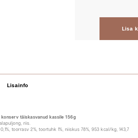
Lisa k
Lisainfo
 konserv täiskasvanud kassile 156g
lapuljong, riis.
 0,1%, toorrasv 2%, toortuhk 1%, niiskus 78%, 953 kcal/kg, 143,7