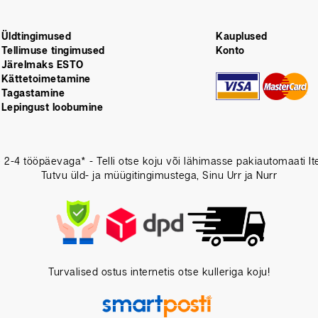
Üldtingimused
Kauplused
Tellimuse tingimused
Konto
Järelmaks ESTO
Kättetoimetamine
Tagastamine
Lepingust loobumine
e 2-4 tööpäevaga* - Telli otse koju või lähimasse pakiautomaati I
Tutvu üld- ja müügitingimustega, Sinu Urr ja Nurr
Turvalised ostus internetis otse kulleriga koju!