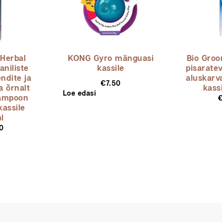
Herbal
KONG Gyro mänguasi
Bio Groo
niliste
kassile
pisarate
ndite ja
aluskarv
€
7.50
a õrnalt
kass
Loe edasi
šampoon
kassile
l
0