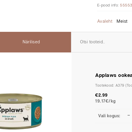
E-pood info:
5555
Avaleht
Meist
Närilised
Applaws ookea
Tootekood:
A379
€
2.99
19.17€/kg