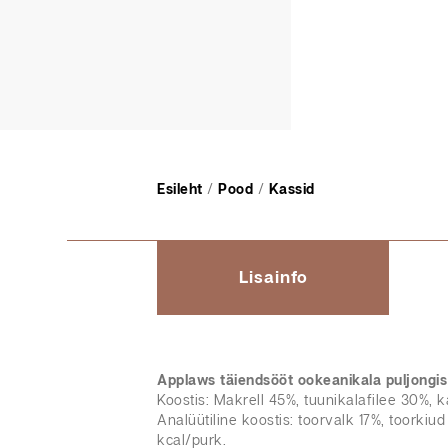
Esileht
/
Pood
/
Kassid
Lisainfo
Applaws t
äiendsööt
ookeanikala puljongis
Koostis: Makrell 45%, tuunikalafilee 30%, ka
Analüütiline koostis: toorvalk 17%, toorkiud
kcal/purk.