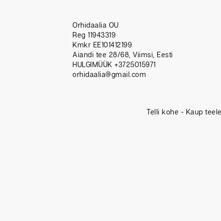
Orhidaalia OU
Reg 11943319
Kmkr EE101412199
Aiandi tee 28/68, Viimsi, Eesti
HULGIMÜÜK +3725015971
orhidaalia@gmail.com
Telli kohe - Kaup teel