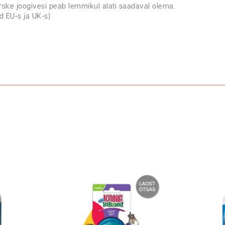
Värske joogivesi peab lemmikul alati saadaval olema.
d EU-s ja UK-s)