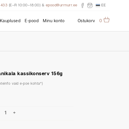
EE
3433
(E–R 10:00–18:00)
&
epood@urrnurr.ee
Kauplused
E-pood
Minu konto
Ostukorv
0
nikala kassikonserv 156g