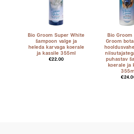
Bio Groom Super White
Bio Groom 
šampoon valge ja
Groom botaa
heleda karvaga koerale
hooldusvahe
ja kassile 355ml
niisutajateg
puhastav 
€
22.00
koerale ja 
355m
€
24.0