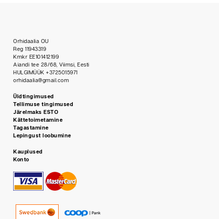
Orhidaalia OU
Reg 11943319
Kmkr EE101412199
Aiandi tee 28/68, Viimsi, Eesti
HULGIMÜÜK +3725015971
orhidaalia@gmail.com
Üldtingimused
Tellimuse tingimused
Järelmaks ESTO
Kättetoimetamine
Tagastamine
Lepingust loobumine
Kauplused
Konto