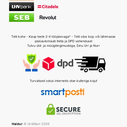
Telli kohe - Kaup teele 2-4 tööpäevaga* - Telli otse koju või lähimasse
pakiautomaati Itella ja DPD vahendusel
Tutvu üld- ja müügitingimustega, Sinu Urr ja Nurr
Turvalised ostus internetis otse kulleriga koju!
Haldur
© Urr&Nurr 2026