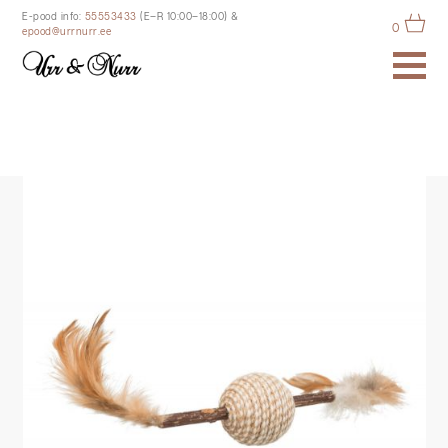
E-pood info:
55553433
(E–R 10:00–18:00)
&
0
epood@urrnurr.ee