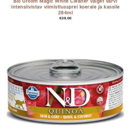
Bio Groom Magic White Cleaner valget värvi
intensiivistav viimistlussprei koerale ja kassile
284ml
€
39.00