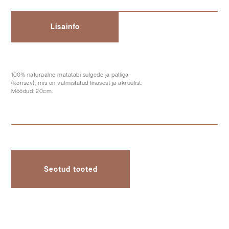
Lisainfo
100% naturaalne matatabi sulgede ja palliga
(kõrisev), mis on valmistatud linasest ja akrüülist.
Mõõdud: 20cm.
Seotud tooted