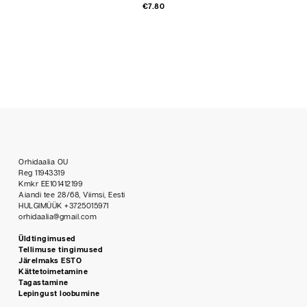
€
7.80
Orhidaalia OU
Reg 11943319
Kmkr EE101412199
Aiandi tee 28/68, Viimsi, Eesti
HULGIMÜÜK +3725015971
orhidaalia@gmail.com
Üldtingimused
Tellimuse tingimused
Järelmaks ESTO
Kättetoimetamine
Tagastamine
Lepingust loobumine