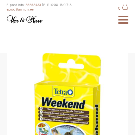
E-pood info:
55553433
(E–R 10:00–18:00)
&
0
epood@urrnurr.ee