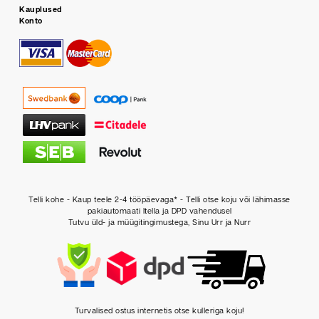
Kauplused
Konto
Telli kohe - Kaup teele 2-4 tööpäevaga* - Telli otse koju või lähimasse
pakiautomaati Itella ja DPD vahendusel
Tutvu üld- ja müügitingimustega, Sinu Urr ja Nurr
Turvalised ostus internetis otse kulleriga koju!