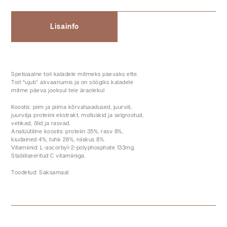
Lisainfo
Spetsiaalne toit kaladele mitmeks päevaks ette.
Toit “ujub” akvaariumis ja on söögiks kaladele
mitme päeva jooksul teie äraolekul
Koostis: piim ja piima kõrvalsaadused, juurvili,
juurvilja proteiini ekstrakt, molluskid ja selgrootud,
vetikad, õlid ja rasvad.
Analüütiline koostis: proteiin 35%, rasv 8%,
kiudained 4%, tuhk 28%, niiskus 8%.
Vitamiinid: L-ascorbyl-2-polyphosphate 133mg.
Stabiliseeritud C vitamiiniga.
Toodetud: Saksamaal